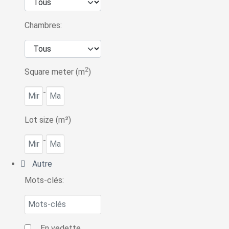
Chambres:
2
Square meter (m
)
-
Lot size (m²)
-
Autre
Mots-clés:
En vedette