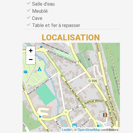
Salle d'eau
Meublé
Cave
Table et fer à repasser
LOCALISATION
+
−
Leaflet
| ©
OpenStreetMap
contributors